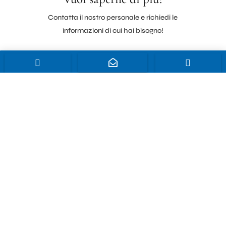
Contatta il nostro personale e richiedi le
informazioni di cui hai bisogno!



Contattaci
Vuoi saperne di più?
Contatta il nostro personale e richiedi le