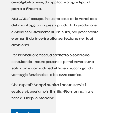
avvolgibili
o
fisse
, da applicare a
ogni tipo di
porta o finestra
.
AM LAB
si occupa, in questo caso, della
vendita e
del montaggio di questi prodotti
: la produzione
avviene esclusivamente
su misura
, per poter creare
elementi da inserire alla perfezione nei tuoi
ambienti
.
Per
zanzariere
fisse
,
a
soffietto
o
scorrevoli
,
consultando il nostro personale potrai trovare
una
soluzione comoda ed efficiente
, coniugando il
vantaggio funzionale alla bellezza estetica.
Che aspetti?
Scopri subito i nostri servizi
esclusivi
: operiamo in
Emilia-Romagna
, tra le
zone di
Carpi e Modena
.