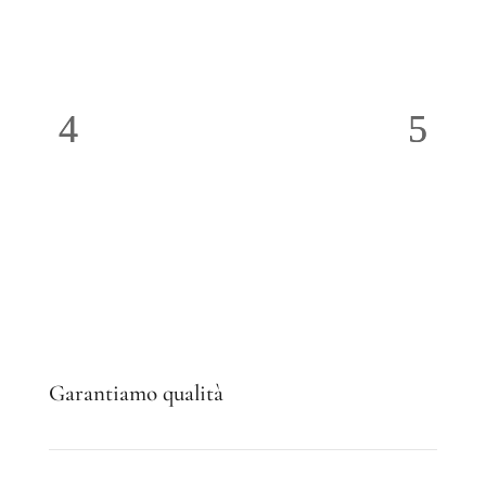
migliori marchi di
Tende
,
Pergole
e
sistemi di
protezione solare
:
Garantiamo qualità