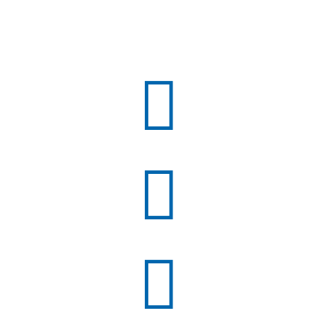


