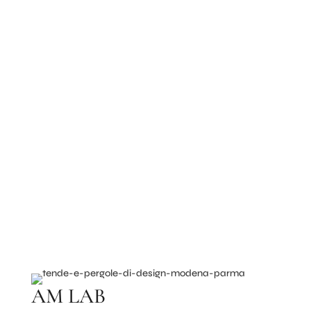
Contattaci
Contatta lo staff di AM LAB per ricevere un
preventivo!
Contattaci
AM LAB