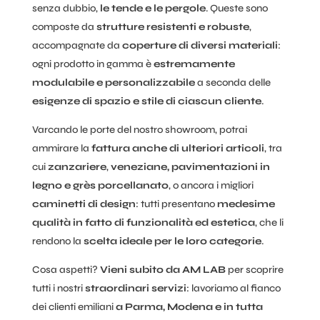
senza dubbio,
le tende e le pergole
. Queste sono
composte da
strutture resistenti e robuste
,
accompagnate da
coperture di diversi materiali
:
ogni prodotto in gamma è
estremamente
modulabile e personalizzabile
a seconda delle
esigenze di spazio e stile di ciascun cliente
.
Varcando le porte del nostro showroom, potrai
ammirare la
fattura anche di ulteriori articoli
, tra
cui
zanzariere
,
veneziane, pavimentazioni in
legno e grès porcellanato
, o ancora i migliori
caminetti di design
: tutti presentano
medesime
qualità in fatto di funzionalità ed estetica
, che li
rendono la
scelta ideale per le loro categorie
.
Cosa aspetti?
Vieni subito da AM LAB
per scoprire
tutti i nostri
straordinari servizi
: lavoriamo al fianco
dei clienti emiliani
a Parma, Modena e in tutta