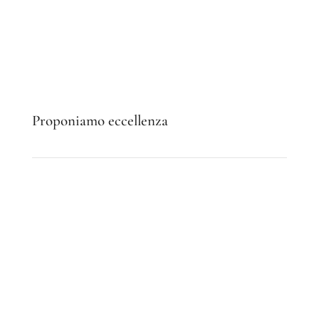
Proponiamo eccellenza
Tende da sole
Le nostre
tende da sole
per esterni
possono essere
motorizzate
o
manuali
a seconda delle esigenze,
garantendo sempre
un’estetica piacevole
.
Scopri di