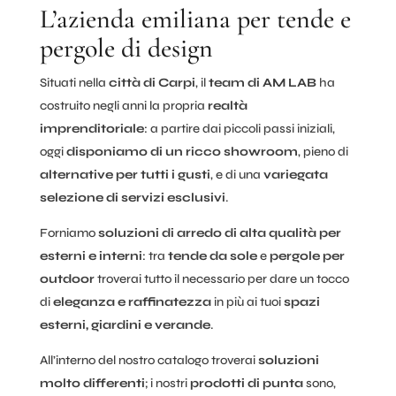
L’azienda emiliana per tende e
pergole di design
Situati nella
città di Carpi
, il
team di AM LAB
ha
costruito negli anni la propria
realtà
imprenditoriale
: a partire dai piccoli passi iniziali,
oggi
disponiamo di un ricco showroom
, pieno di
alternative per tutti i gusti
, e di una
variegata
selezione di servizi esclusivi
.
Forniamo
soluzioni di arredo di alta qualità per
esterni e interni
: tra
tende da sole
e
pergole per
outdoor
troverai tutto il necessario per dare un tocco
di
eleganza e raffinatezza
in più ai tuoi
spazi
esterni, giardini e verande
.
All’interno del nostro catalogo troverai
soluzioni
molto differenti
; i nostri
prodotti di punta
sono,